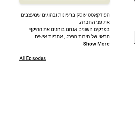
הפודקאסט עוסק ברעיונות ובהוגים שמעצבים
את פני החברה.
בפרקים השונים אנחנו בוחנים את ההיקף
הראוי של חירות הפרט, אחריות אישית
Show More
ומעורבות אזרחית.
הפודקאסט עוסק בנושאים רבים שעל סדר
All Episodes
היום הישראלי בניהם: המסורת היהודית בחיים
המודרניים, היהודים ושמרנות ליברלית, עתיד
המשפחה המודרנית, עתיד מדינת הרווחה,
ביטחון, לאומיות, מסורת וחופש, דת ומדינה,
משבר אירופה המודרנית, הקפיטליזם
הדמוקרטי, משילות, משפט ודמוקרטיה,
אקטיביזם שיפוטי, המזרח התיכון, תרבות
האיסלאם, ועוד.
בואו להיות שותפים בהפקת תוכן עצמאי,