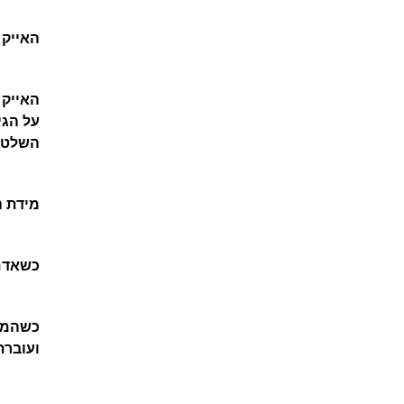
האייק 
האייק 
על הגי
השלטון
מידת ה
כשאדם 
כשהמדי
ועוברת