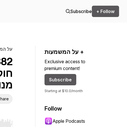
Subscribe
+ Follow
על המש
על המשמעות +
Exclusive access to
premium content!
חוק
Subscribe
מנו
Starting at $10.0/month
hare
Follow
Apple Podcasts