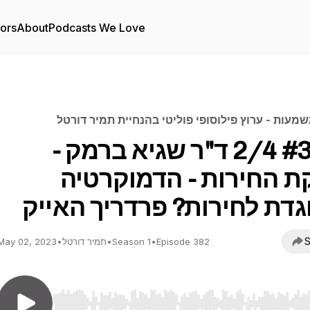
tors
About
Podcasts We Love
מעות - ערוץ פילוסופי פוליטי בהנחיית תמיר דורטל
#382 2/4 ד"ר שגיא ברמק -
ת החירות - הדמוקרטיה
גדת לחירות? פרדריך האייק
S
Episode 382
•
Season 1
•
תמיר דורטל
•
May 02, 2023