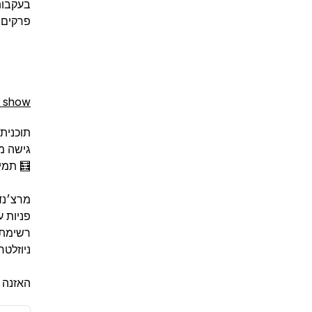
פרקים 
e show
תוכנית
גישה מ
🧮 תמי
מרצ׳נדי
פניות עסקי
רשימת 
ניוזלטר
האזנה 