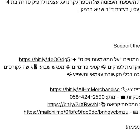
בעקבות השפעתו העצומה של הספר לקחנו על עצמנו להפיק סדרה בת 4
עליו, בעזרת ד"ר שגיא ברמק.
Support th
 המנויים "על המשמעות פלוס" ➕:
https://bit.ly/4eOO4g5
וקדמת לפרקים 🎧 קטעי פרימיום 💎 מפגש שבועי 🖥️ גישה לקורסים
כה בכלי תקשורת עצמאי ומשפיע 📢
יז 👕🏷:
https://bit.ly/AlHmMerchandise
ות 💼 – מתן: 058-424-2590
המלצות קריאה 📚:
https://bit.ly/3rXRwvN
 📧 -
https://mailchi.mp/0fbfc9fdc9dc/bnhqvcbmzu
נעימה!