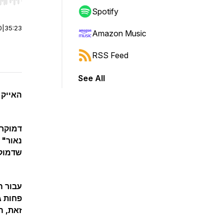
r end. Hold shift to jump forward or backward.
Spotify
0
|
35:23
Amazon Music
RSS Feed
See All
האייק 
דמוקרט
נאור" 
שדמוקר
עבור ה
פחות ג
זאת, ה