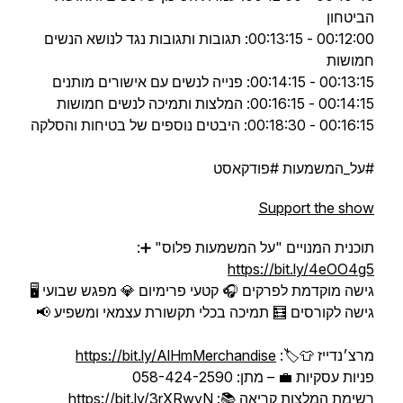
הביטחון
00:12:00 - 00:13:15: תגובות ותגובות נגד לנושא הנשים
חמושות
00:13:15 - 00:14:15: פנייה לנשים עם אישורים מותנים
00:14:15 - 00:16:15: המלצות ותמיכה לנשים חמושות
00:16:15 - 00:18:30: היבטים נוספים של בטיחות והסלקה
#על_המשמעות #פודקאסט
Support the show
תוכנית המנויים "על המשמעות פלוס" ➕:
https://bit.ly/4eOO4g5
גישה מוקדמת לפרקים 🎧 קטעי פרימיום 💎 מפגש שבועי 🖥️
גישה לקורסים 🧮 תמיכה בכלי תקשורת עצמאי ומשפיע 📢
מרצ׳נדייז 👕🏷:
https://bit.ly/AlHmMerchandise
פניות עסקיות 💼 – מתן: 058-424-2590
רשימת המלצות קריאה 📚:
https://bit.ly/3rXRwvN