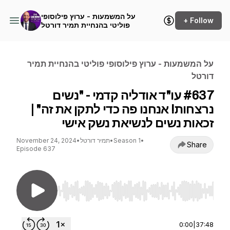
על המשמעות - ערוץ פילוסופי
+ Follow
פוליטי בהנחיית תמיר דורטל
על המשמעות - ערוץ פילוסופי פוליטי בהנחיית תמיר
דורטל
#637 עו"ד אודליה קדמי - "נשים
נרצחות! אנחנו פה כדי לתקן את זה" |
זכאות נשים לנשיאת נשק אישי
•
Season 1
•
תמיר דורטל
•
November 24, 2024
Share
Episode 637
Use Left/Right to seek, Home/End to jump to st
0:00
|
37:48