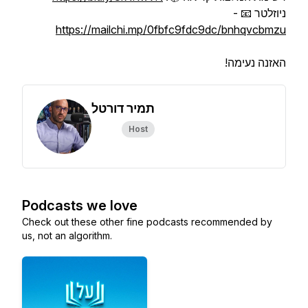
ניוזלטר 📧 -
https://mailchi.mp/0fbfc9fdc9dc/bnhqvcbmzu
האזנה נעימה!
תמיר דורטל
Host
Podcasts we love
Check out these other fine podcasts recommended by
us, not an algorithm.